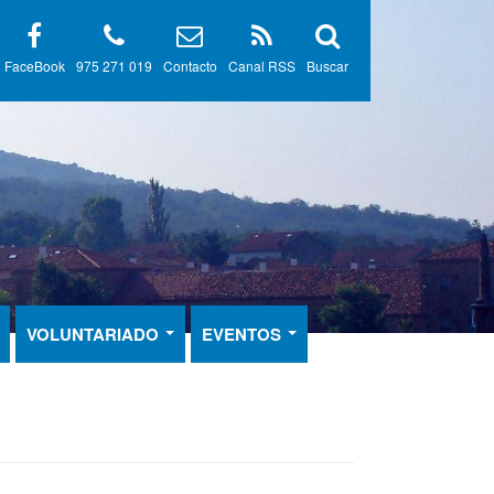
FaceBook
975 271 019
Contacto
Canal RSS
Buscar
VOLUNTARIADO
EVENTOS