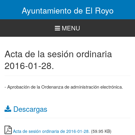
Pasar
Ayuntamiento de El Royo
al
contenido
principal
MENU
Acta de la sesión ordinaria
2016-01-28.
- Aprobación de la Ordenanza de administración electrónica.
Descargas
Acta de sesión ordinaria de 2016-01-28.
(59.95 KB)