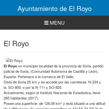
Pasar
Ayuntamiento de El Royo
al
contenido
principal
MENU
El Royo
El Royo
un municipio localidad de la provincia de Soria, partido
judicial de Soria, (Comunidad Autónoma de Castilla y León).
España. Pertenece a la comarca de El Valle.
Dista de Soria 25 km y se accede por las carreteras: N-234 y
la SO-800; o por la N-111 y SO-820.
Actualmente, según el Instituto Nacional de Estadística, tiene
265 habitantes (2017).
Posee una superficie de 126,06 km² y está situado a una altitud
de 1.069 msnm. Su posición geográfica es 41º 54' 34.32'' N de