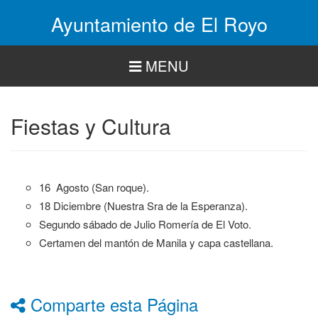
Pasar
Ayuntamiento de El Royo
al
contenido
principal
MENU
Fiestas y Cultura
16 Agosto (San roque).
18 Diciembre (Nuestra Sra de la Esperanza).
Segundo sábado de Julio Romería de El Voto.
Certamen del mantón de Manila y capa castellana.
Comparte esta Página