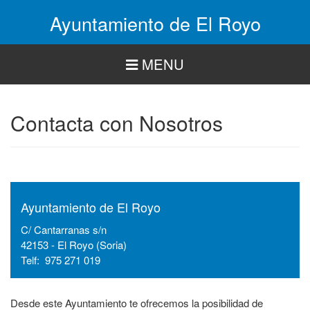
Pasar
Ayuntamiento de El Royo
al
contenido
principal
MENU
Contacta con Nosotros
Ayuntamiento de El Royo
C/ Cantarranas s/n
42153 - El Royo (Soria)
Telf: 975 271 019
Desde este Ayuntamiento te ofrecemos la posibilidad de