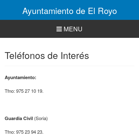
Pasar
Ayuntamiento de El Royo
al
contenido
principal
MENU
Teléfonos de Interés
Ayuntamiento:
Tfno: 975 27 10 19.
Guardia Civil
(Soria)
Tfno: 975 23 94 23.