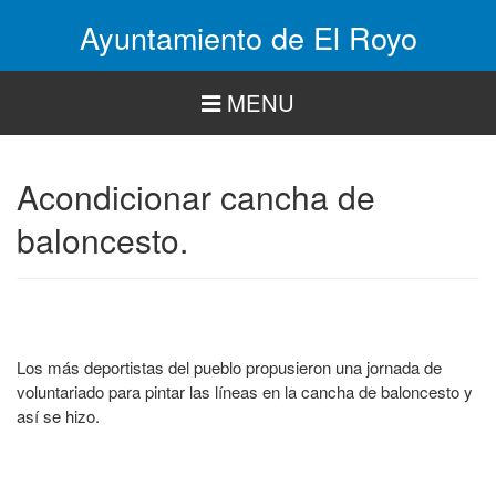
Pasar
Ayuntamiento de El Royo
al
contenido
principal
MENU
Acondicionar cancha de
baloncesto.
Los más deportistas del pueblo propusieron una jornada de
voluntariado para pintar las líneas en la cancha de baloncesto y
así se hizo.