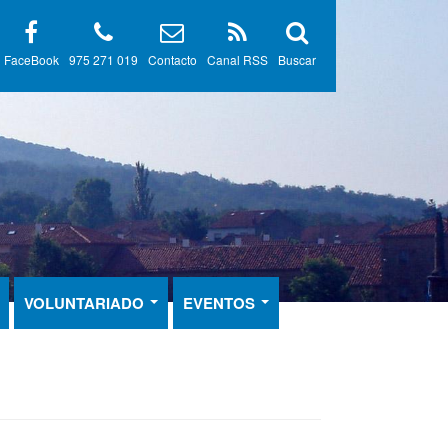
FaceBook
975 271 019
Contacto
Canal RSS
Buscar
VOLUNTARIADO
EVENTOS