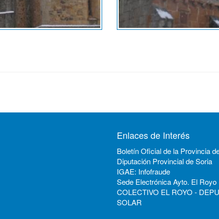
Enlaces de Interés
Boletín Oficial de la Provincia d
Diputación Provincial de Soria
IGAE: Infofraude
Sede Electrónica Ayto. El Royo
COLECTIVO EL ROYO - DEP
SOLAR