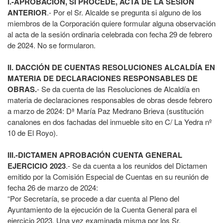
I.-APROBACIÓN, SI PROCEDE, ACTA DE LA SESIÓN
ANTERIOR
.- Por el Sr. Alcalde se pregunta si alguno de los
miembros de la Corporación quiere formular alguna observación
al acta de la sesión ordinaria celebrada con fecha 29 de febrero
de 2024. No se formularon.
II. DACCIÓN DE CUENTAS RESOLUCIONES ALCALDÍA EN
MATERIA DE DECLARACIONES RESPONSABLES DE
OBRAS.
- Se da cuenta de las Resoluciones de Alcaldía en
materia de declaraciones responsables de obras desde febrero
a marzo de 2024: Dª María Paz Medrano Brieva (sustitución
canalones en dos fachadas del inmueble sito en C/ La Yedra nº
10 de El Royo).
III.-DICTAMEN APROBACIÓN CUENTA GENERAL
EJERCICIO 2023
.- Se da cuenta a los reunidos del Dictamen
emitido por la Comisión Especial de Cuentas en su reunión de
fecha 26 de marzo de 2024:
“Por Secretaría, se procede a dar cuenta al Pleno del
Ayuntamiento de la ejecución de la Cuenta General para el
ejercicio 2023. Una vez examinada misma por los Sr.