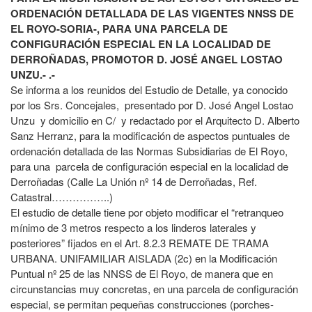
ORDENACIÓN DETALLADA DE LAS VIGENTES NNSS DE
EL ROYO-SORIA-, PARA UNA PARCELA DE
CONFIGURACIÓN ESPECIAL EN LA LOCALIDAD DE
DERROÑADAS, PROMOTOR D. JOSÉ ANGEL LOSTAO
UNZU.-
.-
Se informa a los reunidos del Estudio de Detalle, ya conocido
por los Srs. Concejales, presentado por D. José Angel Lostao
Unzu y domicilio en C/ y redactado por el Arquitecto D. Alberto
Sanz Herranz, para la modificación de aspectos puntuales de
ordenación detallada de las Normas Subsidiarias de El Royo,
para una parcela de configuración especial en la localidad de
Derroñadas (Calle La Unión nº 14 de Derroñadas, Ref.
Catastral……………..)
El estudio de detalle tiene por objeto modificar el “retranqueo
mínimo de 3 metros respecto a los linderos laterales y
posteriores” fijados en el Art. 8.2.3 REMATE DE TRAMA
URBANA. UNIFAMILIAR AISLADA (2c) en la Modificación
Puntual nº 25 de las NNSS de El Royo, de manera que en
circunstancias muy concretas, en una parcela de configuración
especial, se permitan pequeñas construcciones (porches-