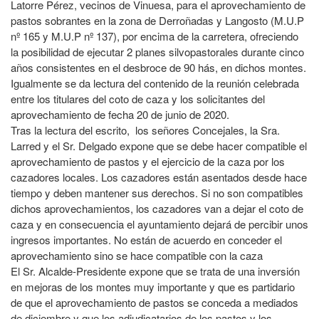
Latorre Pérez, vecinos de Vinuesa, para el aprovechamiento de
pastos sobrantes en la zona de Derroñadas y Langosto (M.U.P
nº 165 y M.U.P nº 137), por encima de la carretera, ofreciendo
la posibilidad de ejecutar 2 planes silvopastorales durante cinco
años consistentes en el desbroce de 90 hás, en dichos montes.
Igualmente se da lectura del contenido de la reunión celebrada
entre los titulares del coto de caza y los solicitantes del
aprovechamiento de fecha 20 de junio de 2020.
Tras la lectura del escrito, los señores Concejales, la Sra.
Larred y el Sr. Delgado expone que se debe hacer compatible el
aprovechamiento de pastos y el ejercicio de la caza por los
cazadores locales. Los cazadores están asentados desde hace
tiempo y deben mantener sus derechos. Si no son compatibles
dichos aprovechamientos, los cazadores van a dejar el coto de
caza y en consecuencia el ayuntamiento dejará de percibir unos
ingresos importantes. No están de acuerdo en conceder el
aprovechamiento sino se hace compatible con la caza
El Sr. Alcalde-Presidente expone que se trata de una inversión
en mejoras de los montes muy importante y que es partidario
de que el aprovechamiento de pastos se conceda a mediados
de diciembre y que los adjudicatarios de los pastos y los