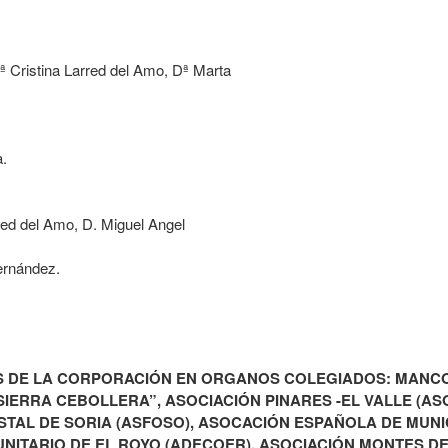
 Cristina Larred del Amo, Dª Marta
a.
red del Amo, D. Miguel Angel
ernández.
S DE LA CORPORACIÓN EN ORGANOS COLEGIADOS: MANCOM
IERRA CEBOLLERA”, ASOCIACIÓN PINARES -EL VALLE (AS
AL DE SORIA (ASFOSO), ASOCACIÓN ESPAÑOLA DE MUNICI
ITARIO DE EL ROYO (ADECOER), ASOCIACIÓN MONTES DE