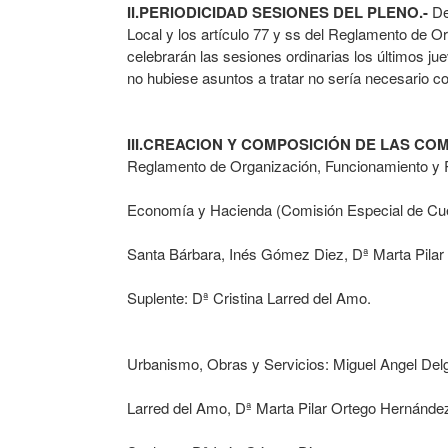
II.PERIODICIDAD SESIONES DEL PLENO.-
De 
Local y los artículo 77 y ss del Reglamento de O
celebrarán las sesiones ordinarias los últimos ju
no hubiese asuntos a tratar no sería necesario c
III.CREACION Y COMPOSICIÓN DE LAS C
Reglamento de Organización, Funcionamiento y Ré
Economía y Hacienda (Comisión Especial de Cue
Santa Bárbara, Inés Gómez Diez, Dª Marta Pilar
Suplente: Dª Cristina Larred del Amo.
Urbanismo, Obras y Servicios: Miguel Angel Delg
Larred del Amo, Dª Marta Pilar Ortego Hernánde