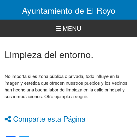
Pasar
Ayuntamiento de El Royo
al
contenido
principal
MENU
Limpieza del entorno.
No importa si es zona pública o privada, todo influye en la
imagen y estética que ofrecen nuestros pueblos y los vecinos
han hecho una buena labor de limpieza en la calle principal y
sus inmediaciones. Otro ejemplo a seguir.
Comparte esta Página
Facebook
Twitter