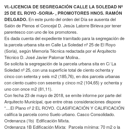
VI.-LICENCIA DE SEGREGACIÓN CALLE LA SOLEDAD Nº
25 DE EL ROYO -SORIA- , PROMOTORES HNOS. RAMÓN
DELGADO.
En este punto del orden del Día se ausenta del
Salón de Plenos el Concejal D. Jesús Latorre Birieva por tener
parentesco con uno de los promotores.
Es dada cuenta del expediente tramitado para la segregación de
la parcela urbana sita en Calle La Soledad nº 25 de El Royo
(Soria), según Memoria Técnica redactada por el Arquitecto
Técnico D. José Javier Palomar Molina..
Se solicita la segregación de la parcela urbana sita en C/ La
Soledad nº 25, con una superficie total de ciento ochenta y
cinco con setenta y seis m2 (185,76), en dos parcela urbanas
con ciento cuatro con sesenta y cinco m2 (104,65) y ochenta y
uno con once m2 (81,11).
Con fecha 23 de mayo de 2018, se emite informe por parte del
Arquitecto Municipal, que entre otras consideraciones dispone
“....El Plano nº 2 EL ROYO. CLASIFICACIÓN Y CALIFICACIÓN
califica la parcela como Suelo urbano. Casco Consolidado.
Ordenanza (1b) Edificación Mixta.
Ordenanza 1B Edificación Mixta: Parcela mínima: 70 m2 o la