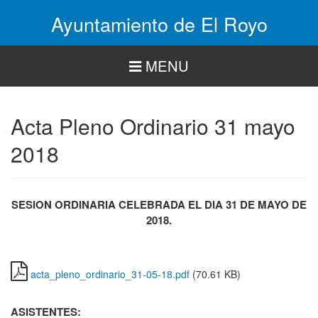
Pasar
Ayuntamiento de El Royo
al
contenido
principal
MENU
Acta Pleno Ordinario 31 mayo
2018
SESION ORDINARIA CELEBRADA EL DIA 31 DE MAYO DE
2018.
acta_pleno_ordinario_31-05-18.pdf
(70.61 KB)
ASISTENTES: