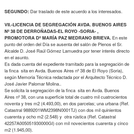
SEGUNDO:
Dar traslado de este acuerdo a los interesados.
VII.-LICENCIA DE SEGREGACIÓN AVDA. BUENOS AIRES
Nº 38 DE DERROÑADAS-EL ROYO -SORIA- ,
PROMOTORA Dª MARÍA PAZ MEDRANO BRIEVA.
En este
punto del orden del Día se ausenta del salón de Plenos el Sr.
Alcalde D. José Raúl Gómez Lamuedra por tener interés directo
en el asunto.
Es dada cuenta del expediente tramitado para la segregación de
la finca sita en Avda. Buenos Aires nº 38 de El Royo (Soria),
según Memoria Técnica redactada por el Arquitecto Técnico D.
José Javier Palomar Molina..
Se solicita la segregación de la finca sita en Avda. Buenos
Aires nº 38, con una superficie total de cuatro mil cuatrocientos
noventa y tres m2 (4.493,00), en dos parcelas; una urbana (Ref.
Catastral 9889201WM2398N0001TJ) con dos mil quinientos
cuarenta y ocho m2 (2.548) y otra rústica (Ref. Catastral
42257A005051930000GI) con mil novecientos cuarenta y cinco
m2 (1.945,00).