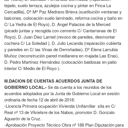
tejado, suelo terraza, azulejos cocina y pintar en Finca La
Cercadilla), Dª Mª Paz Medrano Brieva (sustitución ventanas y
balcones, colocación suelo laminado, reforma cocina y baño en
C/ La Yedra de El Royo), D. Angel Palacios de la Merced
(picado juntas y recogida con cemento C/ Cantarranas de El
Royo), D. Juan Diez Larred (revoco de paredes, desmontar
cochera C/ La Soledad ), D. Julio Lecanda (reparación cubierta
y paredes en C/ las Vinas de Derroñadas), Dª Elena Larrubia
Muñoz (reconstrución pared medianera en majada Las Eras),
D. Pedro Martínez Hernández (colocación baldosas en patio
interior C/ Medio de El Royo ).
III.DACION DE CUENTAS ACUERDOS JUNTA DE
GOBIERNO LOCAL.-
Se da cuenta a los reunidos de los
acuerdos adoptados por la Junta de Gobierno Local en sesión
ordinaria de fecha 12 de abril de 2018:
-Licencia Primera ocupación Vivienda Unifamiliar sita en C/
Real nº 13 de Vilvietsre de los Nabos, promotor D. Gonzalo
Aguarón de la Cruz.
-Aprobación Proyecto Técnico Obra nº 188 Plan Diputación para