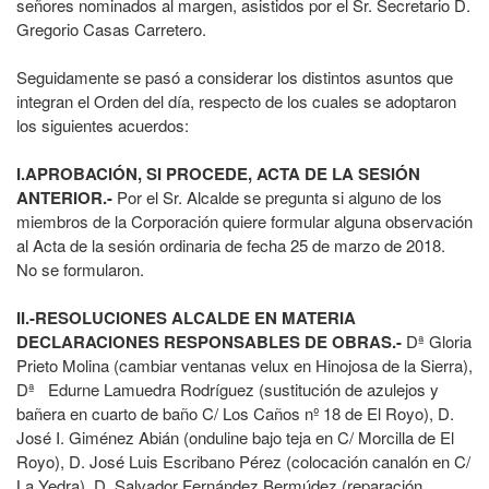
señores nominados al margen, asistidos por el Sr. Secretario D.
Gregorio Casas Carretero.
Seguidamente se pasó a considerar los distintos asuntos que
integran el Orden del día, respecto de los cuales se adoptaron
los siguientes acuerdos:
I.APROBACIÓN, SI PROCEDE, ACTA DE LA SESIÓN
ANTERIOR.-
Por el Sr. Alcalde se pregunta si alguno de los
miembros de la Corporación quiere formular alguna observación
al Acta de la sesión ordinaria de fecha 25 de marzo de 2018.
No se formularon.
II.-RESOLUCIONES ALCALDE EN MATERIA
DECLARACIONES RESPONSABLES DE OBRAS.-
Dª Gloria
Prieto Molina (cambiar ventanas velux en Hinojosa de la Sierra),
Dª Edurne Lamuedra Rodríguez (sustitución de azulejos y
bañera en cuarto de baño C/ Los Caños nº 18 de El Royo), D.
José I. Giménez Abián (onduline bajo teja en C/ Morcilla de El
Royo), D. José Luis Escribano Pérez (colocación canalón en C/
La Yedra), D. Salvador Fernández Bermúdez (reparación