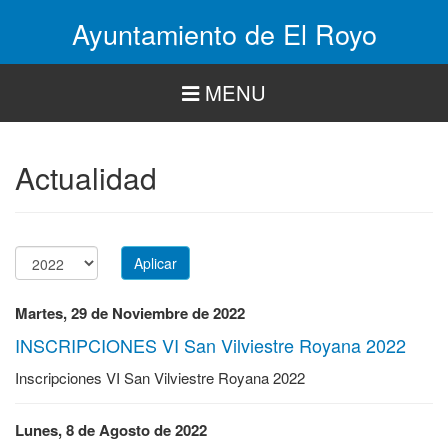
Pasar
Ayuntamiento de El Royo
al
contenido
principal
MENU
Actualidad
Aplicar
Año
Martes, 29 de Noviembre de 2022
INSCRIPCIONES VI San Vilviestre Royana 2022
Inscripciones VI San Vilviestre Royana 2022
Lunes, 8 de Agosto de 2022