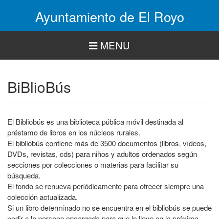
Pasar
Ayuntamiento de El Royo
al
contenido
principal
MENU
BiBlioBús
El Bibliobús es una biblioteca pública móvil destinada al
préstamo de libros en los núcleos rurales.
El bibliobús contiene más de 3500 documentos (libros, vídeos,
DVDs, revistas, cds) para niños y adultos ordenados según
secciones por colecciones o materias para facilitar su
búsqueda.
El fondo se renueva periódicamente para ofrecer siempre una
colección actualizada.
Si un libro determinado no se encuentra en el bibliobús se puede
pedir a la persona encargada para que lo lleve en la próxima