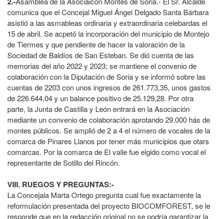
2.-
Asamblea de la Asociaicón Montes de Soria.- El Sr. Alcalde
comunica que el Concejal Miguel Ángel Delgado Santa Bárbara
asistió a las asmableas ordinaria y extraordinaria celebardas el
15 de abril. Se acpetó la incorporación del municipio de Montejo
de Tiermes y que pendiente de hacer la valoración de la
Sociedad de Baldíos de San Esteban. Se dió cuenta de las
memorias del año 2022 y 2023; se mantiene el convenio de
colaboración con la Diputación de Soria y se informó sobre las
cuentas de 2203 con unos ingresos de 261.773,35, unos gastos
de 226.644,04 y un balance positivo de 25.129,28. Por otra
parte, la Junta de Castilla y León entrará en la Asociación
mediante un convenio de colaboración aprotando 29.000 hás de
montes públicos. Se amplió de 2 a 4 el número de vocales de la
comarca de Pinares Llanos por tener más municipios que otars
comarcas. Por la comarca de El valle fue elgido como vocal el
representante de Sotillo del Rincón.
VIII. RUEGOS Y PREGUNTAS:-
La Concejala Marta Ortego pregunta cual fue exactamente la
reformulación presentada del proyecto BIOCOMFOREST, se le
responde que en la redacción original no se podría garantizar la