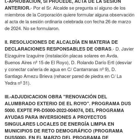
I.-APROBACIÓN, SI PROCEDE, ACTA DE LA SESIÓN
ANTERIOR.
- Por el Sr. Alcalde se pregunta si alguno de los
miembros de la Corporación quiere formular alguna observación
al acta de la sesión ordinaria celebrada con fecha 26 de marzo
de 2024. No se formularon.
II. RESOLUCIONES DE ALCALDÍA EN MATERIA DE
DECLARACIONES RESPONSABLES DE OBRAS
.- D. Javier
Eizaguirre Izaguirre (instalación placas solares en Avda.
Buenos Aires nº 15 de El Royo), D. Rolando Darío Ertl (desviar
y conectar cañería de agua en C/ Cantarranas nº 9), D.
Santiago Amezu Brieva (rehacer pared de piedra en C/ La
Yedra nº 31).
III.-ADJUDICACION OBRA "RENOVACIÓN DEL
ALUMBRADO EXTERIO DE EL ROYO". PROGRAMA DUS
5000. EXPTE PR-D5000-2022-004074, DEL PROGRAMA
AYUDAS PARA INVERSIONES A PROYECTOS
SINGULARES LOCALES DE ENERGÍA LIMPIA EN
MUNICIPIOS DE RETO DEMOGRÁFICO (PROGRAMA
DUS5000), EN EL MARZO DEL PROGRAMA DE