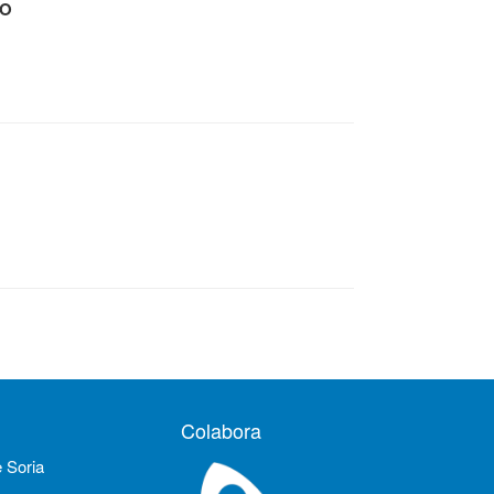
YO
Colabora
e Soria