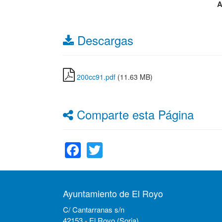
A
Descargas
200cc91.pdf
(11.63 MB)
Comparte esta Página
Facebook
Twitter
Ayuntamiento de El Royo
C/ Cantarranas s/n
42153 - El Royo (Soria)