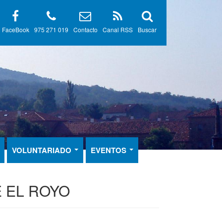
FaceBook
975 271 019
Contacto
Canal RSS
Buscar
VOLUNTARIADO
EVENTOS
 EL ROYO