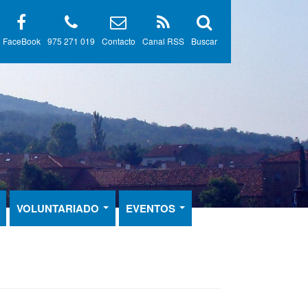
FaceBook
975 271 019
Contacto
Canal RSS
Buscar
VOLUNTARIADO
EVENTOS