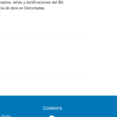
astos, leñas y bonificaciones del IBI;
ncia de obra en Derroñadas.
Colabora
e Soria