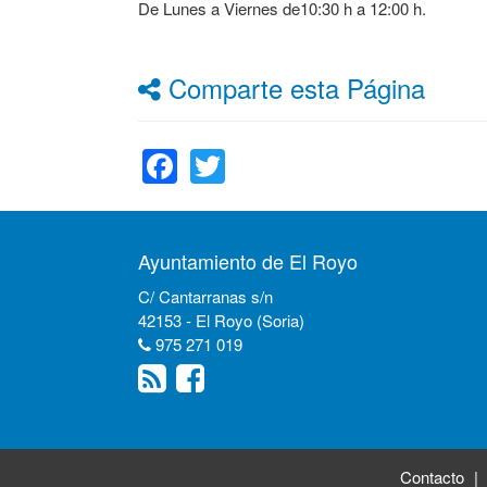
De Lunes a Viernes de10:30 h a 12:00 h.
Comparte esta Página
Facebook
Twitter
Ayuntamiento de El Royo
C/ Cantarranas s/n
42153 - El Royo (Soria)
975 271 019
Contacto