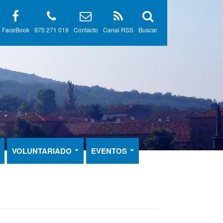
FaceBook
975 271 019
Contacto
Canal RSS
Buscar
VOLUNTARIADO
EVENTOS