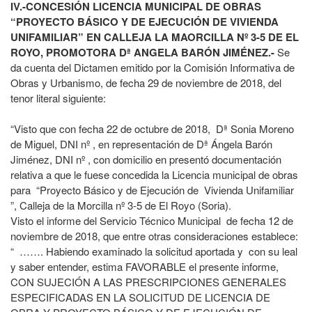
IV.-CONCESIÓN LICENCIA MUNICIPAL DE OBRAS
“PROYECTO BÁSICO Y DE EJECUCIÓN DE VIVIENDA
UNIFAMILIAR” EN CALLEJA LA MAORCILLA Nº 3-5 DE EL
ROYO, PROMOTORA Dª ANGELA BARÓN JIMÉNEZ.-
Se
da cuenta del Dictamen emitido por la Comisión Informativa de
Obras y Urbanismo, de fecha 29 de noviembre de 2018, del
tenor literal siguiente:
“Visto que con fecha 22 de octubre de 2018, Dª Sonia Moreno
de Miguel, DNI nº , en representación de Dª Ángela Barón
Jiménez, DNI nº , con domicilio en presentó documentación
relativa a que le fuese concedida la Licencia municipal de obras
para “Proyecto Básico y de Ejecución de Vivienda Unifamiliar
”, Calleja de la Morcilla nº 3-5 de El Royo (Soria).
Visto el informe del Servicio Técnico Municipal de fecha 12 de
noviembre de 2018, que entre otras consideraciones establece:
“ ……. Habiendo examinado la solicitud aportada y con su leal
y saber entender, estima FAVORABLE el presente informe,
CON SUJECIÓN A LAS PRESCRIPCIONES GENERALES
ESPECIFICADAS EN LA SOLICITUD DE LICENCIA DE