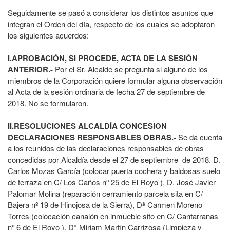
Seguidamente se pasó a considerar los distintos asuntos que
integran el Orden del día, respecto de los cuales se adoptaron
los siguientes acuerdos:
I.APROBACIÓN, SI PROCEDE, ACTA DE LA SESIÓN
ANTERIOR.-
Por el Sr. Alcalde se pregunta si alguno de los
miembros de la Corporación quiere formular alguna observación
al Acta de la sesión ordinaria de fecha 27 de septiembre de
2018. No se formularon.
II.RESOLUCIONES ALCALDÍA CONCESION
DECLARACIONES RESPONSABLES OBRAS.-
Se da cuenta
a los reunidos de las declaraciones responsables de obras
concedidas por Alcaldía desde el 27 de septiembre de 2018. D.
Carlos Mozas García (colocar puerta cochera y baldosas suelo
de terraza en C/ Los Caños nº 25 de El Royo ), D. José Javier
Palomar Molina (reparación cerramiento parcela sita en C/
Bajera nº 19 de Hinojosa de la Sierra), Dª Carmen Moreno
Torres (colocación canalón en inmueble sito en C/ Cantarranas
nº 6 de El Royo ), Dª Miriam Martín Carrizosa (Limpieza y