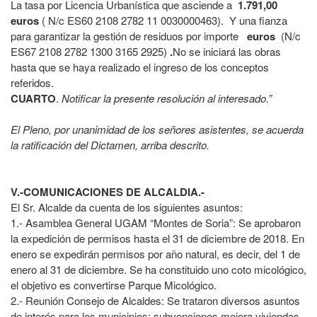
La tasa por Licencia Urbanística que asciende a
1.791,00
euros
( N/c ES60 2108 2782 11 0030000463). Y una fianza
para garantizar la gestión de residuos por importe
euros
(N/c
ES67 2108 2782 1300 3165 2925)
.
No se iniciará las obras
hasta que se haya realizado el ingreso de los conceptos
referidos.
CUARTO
.
Notificar la presente resolución al interesado.”
El Pleno, por unanimidad de los señores asistentes, se acuerda
la ratificación del Dictamen, arriba descrito.
V.-
COMUNICACIONES DE ALCALDIA.-
El Sr. Alcalde da cuenta de los siguientes asuntos:
1.- Asamblea General UGAM “Montes de Soria”: Se aprobaron
la expedición de permisos hasta el 31 de diciembre de 2018. En
enero se expedirán permisos por año natural, es decir, del 1 de
enero al 31 de diciembre. Se ha constituido uno coto micológico,
el objetivo es convertirse Parque Micológico.
2.- Reunión Consejo de Alcaldes: Se trataron diversos asuntos
de interés para los municipios: subvenciones mejora viviendas