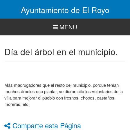
Pasar
Ayuntamiento de El Royo
al
contenido
principal
MENU
Día del árbol en el municipio.
Más madrugadores que el resto del municipio, porque tenían
muchos árboles que plantar, se dieron cita los voluntarios de la
villa para mejorar el pueblo con fresnos, chopos, castaños,
moreras, etc.
Comparte esta Página