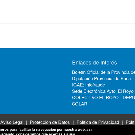
Enlaces de Interés
Boletín Oficial de la Provincia d
Diputación Provincial de Soria
IGAE: Infofraude
Sede Electrónica Ayto. El Royo
COLECTIVO EL ROYO - DEP
SOLAR
Aviso Legal
Protección de Datos
Política de Privacidad
Polí
ceros para facilitar la navegación por nuestra web, así
avegando, consideramos que aceptas su uso.