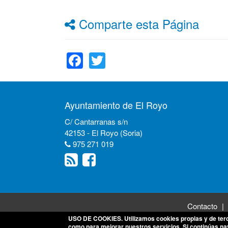
Comparte esta Página
Facebook
Twitter
Ayuntamiento de El Royo
C/ Cantarranas s/n
42153 - El Royo (Soria)
975 271 019
Contacto
USO DE COOKIES
. Utilizamos cookies propias y de ter
como para mejorar nuestros servicios. Si continúas n