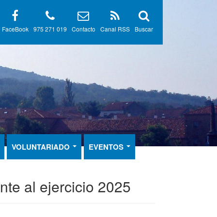
FaceBook
975 271 019
Contacto
Canal RSS
Buscar
VOLUNTARIADO
EVENTOS
te al ejercicio 2025