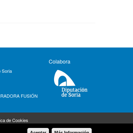
Colabora
e Soria
URADORA FUSIÓN
tica de Cookies
Aceptar
Más Información