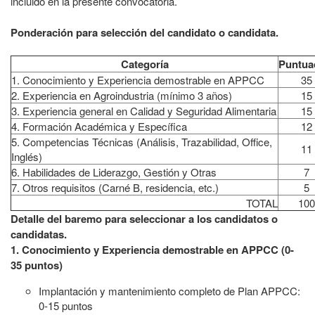
incluido en la presente convocatoria.
Ponderación para selección del candidato o candidata.
Categoría
Puntua
1. Conocimiento y Experiencia demostrable en APPCC
35
2. Experiencia en Agroindustria (mínimo 3 años)
15
3. Experiencia general en Calidad y Seguridad Alimentaria
15
4. Formación Académica y Específica
12
5. Competencias Técnicas (Análisis, Trazabilidad, Office,
11
Inglés)
6. Habilidades de Liderazgo, Gestión y Otras
7
7. Otros requisitos (Carné B, residencia, etc.)
5
TOTAL
100
Detalle del baremo para seleccionar a los candidatos o
candidatas.
1. Conocimiento y Experiencia demostrable en APPCC (0-
35 puntos)
Implantación y mantenimiento completo de Plan APPCC:
0-15 puntos