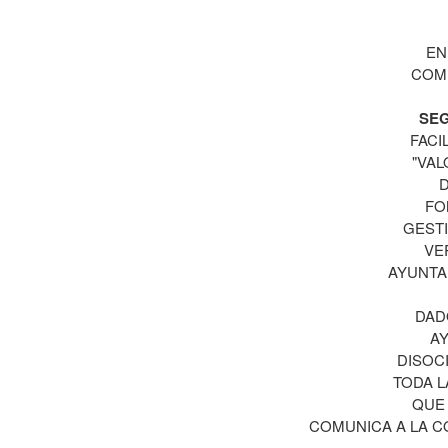
EN
COMI
SE
FACI
"VAL
D
FO
GEST
VE
AYUNTA
DAD
AY
DISOC
TODA L
QUE 
COMUNICA A LA C