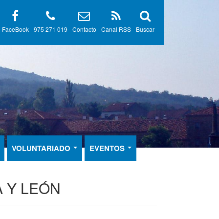
FaceBook
975 271 019
Contacto
Canal RSS
Buscar
VOLUNTARIADO
EVENTOS
 Y LEÓN