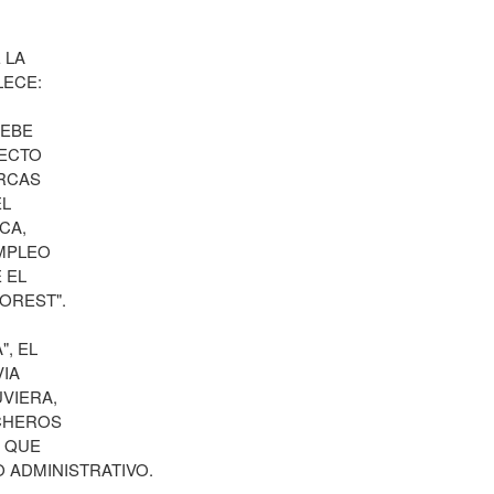
 LA
LECE:
DEBE
YECTO
ARCAS
EL
CA,
MPLEO
 EL
OREST".
, EL
VIA
VIERA,
ICHEROS
Z QUE
 ADMINISTRATIVO.