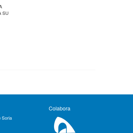
A
A SU
Colabora
e Soria