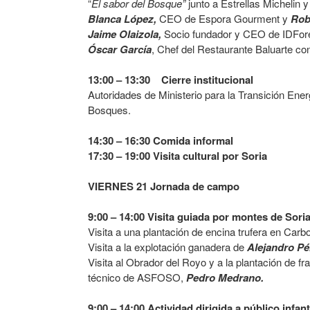
“
El sabor del Bosque”
junto a Estrellas Michelin 
Blanca López,
CEO de Espora Gourment y
Rob
Jaime Olaizola,
Socio fundador y CEO de IDFor
Óscar García
, Chef del Restaurante Baluarte con
13:00 – 13:30 Cierre institucional
Autoridades de Ministerio para la Transición Ener
Bosques.
14:30 – 16:30
Comida informal
17:30 – 19:00 Visita cultural por Soria
VIERNES 21
Jornada de campo
9:00 – 14:00 Visita guiada por montes de So
Visita a una plantación de encina trufera en Car
Visita a la explotación ganadera de
Alejandro Pé
Visita al Obrador del Royo y a la plantación de 
técnico de ASFOSO,
Pedro Medrano.
9:00 – 14:00 Actividad dirigida a público infant