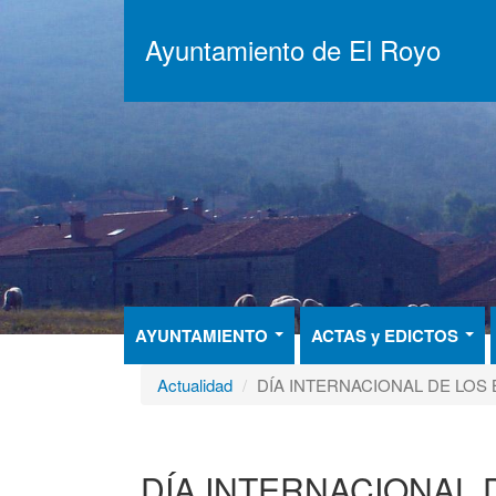
Pasar
al
Ayuntamiento de El Royo
contenido
principal
AYUNTAMIENTO
ACTAS y EDICTOS
Actualidad
DÍA INTERNACIONAL DE LOS
DÍA INTERNACIONAL 