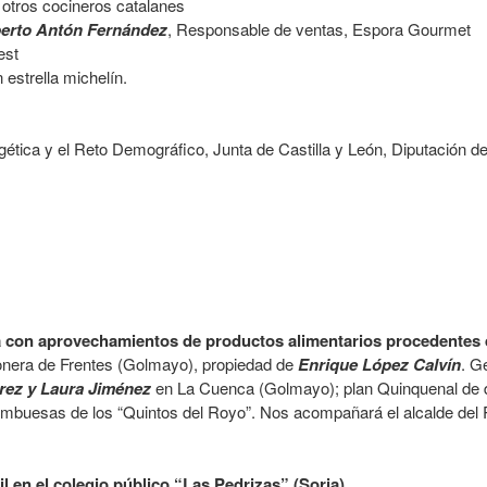
y otros cocineros catalanes
erto Antón Fernández
, Responsable de ventas, Espora Gourmet
est
 estrella michelín.
gética y el Reto Demográfico, Junta de Castilla y León, Diputación d
ria con aprovechamientos de productos alimentarios procedente
bonera de Frentes (Golmayo), propiedad de
Enrique López Calvín
. G
rez y Laura Jiménez
en La Cuenca (Golmayo); plan Quinquenal de d
frambuesas de los “Quintos del Royo”. Nos acompañará el alcalde del
il en el colegio público “Las Pedrizas” (Soria).