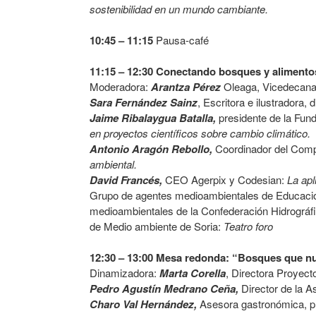
sostenibilidad en un mundo cambiante.
10:45 – 11:15
Pausa-café
11:15 – 12:30 Conectando bosques y alimento
Moderadora:
Arantza Pérez
Oleaga, Vicedecana
Sara Fernández Sainz
, Escritora e ilustradora,
Jaime Ribalaygua Batalla,
presidente de la Fun
en proyectos científicos sobre cambio climático.
Antonio Aragón Rebollo,
Coordinador del Compl
ambiental.
David Francés,
CEO Agerpix y Codesian:
La apl
Grupo de agentes medioambientales de Educació
medioambientales de la Confederación Hidrográf
de Medio ambiente de Soria:
Teatro foro
12:30 – 13:00
Mesa redonda: “
Bosques que nut
Dinamizadora:
Marta Corella
, Directora Proyec
Pedro Agustín Medrano Ceña,
Director de la A
Charo Val Hernández,
Asesora gastronómica, pro