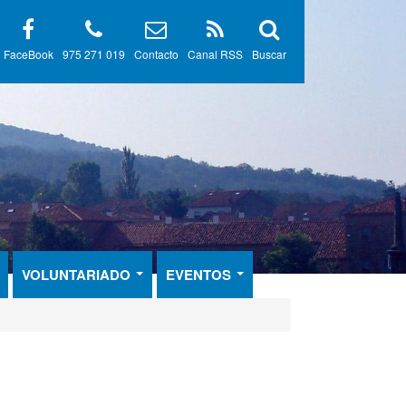
FaceBook
975 271 019
Contacto
Canal RSS
Buscar
VOLUNTARIADO
EVENTOS