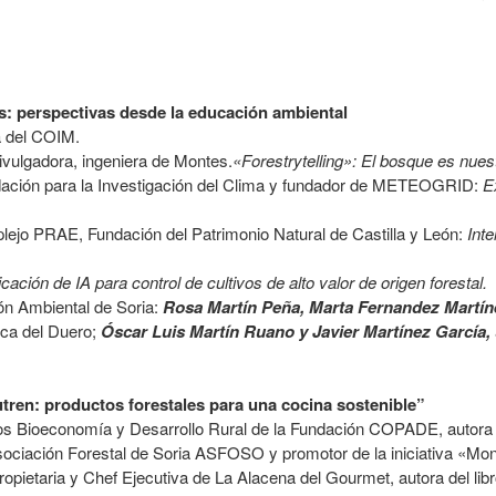
s: perspectivas desde la educación ambiental
 del COIM.
 divulgadora, ingeniera de Montes.
«Forestrytelling»: El bosque es nues
dación para la Investigación del Clima y fundador de METEOGRID:
E
ejo PRAE, Fundación del Patrimonio Natural de Castilla y León:
Inte
icación de IA para control de cultivos de alto valor de origen forestal.
n Ambiental de Soria:
Rosa Martín Peña, Marta Fernandez Martín
ica del Duero;
Óscar Luis Martín Ruano y Javier Martínez García,
ren: productos forestales para una cocina sostenible”
tos Bioeconomía y Desarrollo Rural de la Fundación COPADE, autora 
sociación Forestal de Soria ASFOSO y promotor de la iniciativa «Mo
pietaria y Chef Ejecutiva de La Alacena del Gourmet, autora del libr