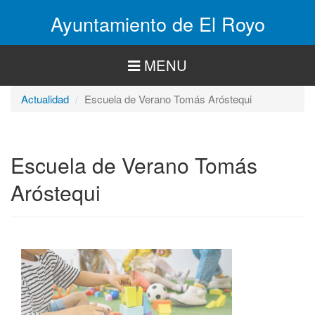
Pasar
Ayuntamiento de El Royo
al
contenido
principal
MENU
Actualidad
Escuela de Verano Tomás Aróstequi
Escuela de Verano Tomás
Aróstequi